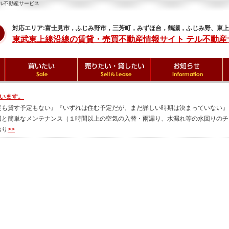
ル不動産サービス
対応エリア:富士見市，ふじみ野市，三芳町，みずほ台，鶴瀬，ふじみ野、東
東武東上線沿線の賃貸・売買不動産情報サイト テル不動産
います。
定も貸す予定もない』『いずれは住む予定だが、まだ詳しい時期は決まっていない』
回と簡単なメンテナンス（１時間以上の空気の入替・雨漏り、水漏れ等の水回りのチ
おり
>>